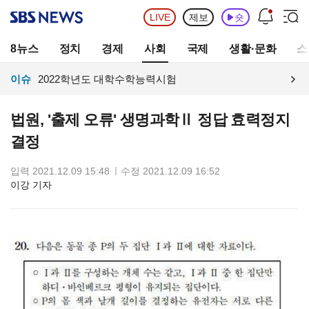
LIVE
제보
숏
8뉴스
정치
경제
사회
국제
생활·문화
스
이슈
2022학년도 대학수학능력시험
법원, '출제 오류' 생명과학Ⅱ 정답 효력정지
결정
입력
2021.12.09 15:48
수정
2021.12.09 16:52
이강 기자